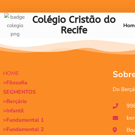
Colégio Cristão do
Hom
Recife
Sobr
HOME
>Filosofia
Do Berçá
SEGMENTOS
>Berçário
99
>Infantil
bem
>Fundamental 1
>Fundamental 2
Bo