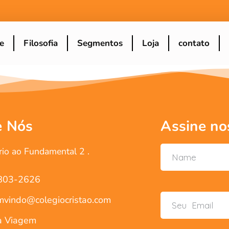
e
Filosofia
Segmentos
Loja
contato
e Nós
Assine no
rio ao Fundamental 2 .
803-2626
vindo@colegiocristao.com
a Viagem