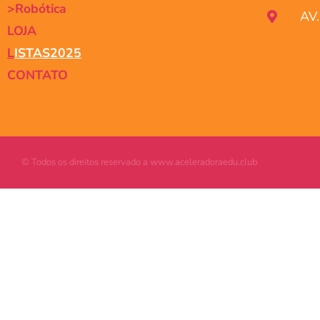
>Robótica
AV
LOJA
L
ISTAS2025
CONTATO
© Todos os direitos reservado a www.aceleradoraedu.club